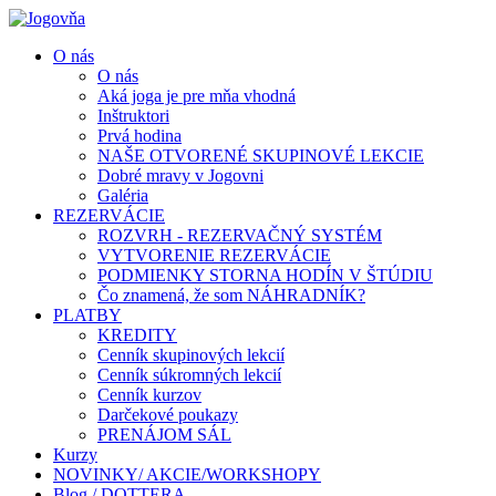
O nás
O nás
Aká joga je pre mňa vhodná
Inštruktori
Prvá hodina
NAŠE OTVORENÉ SKUPINOVÉ LEKCIE
Dobré mravy v Jogovni
Galéria
REZERVÁCIE
ROZVRH - REZERVAČNÝ SYSTÉM
VYTVORENIE REZERVÁCIE
PODMIENKY STORNA HODÍN V ŠTÚDIU
Čo znamená, že som NÁHRADNÍK?
PLATBY
KREDITY
Cenník skupinových lekcií
Cenník súkromných lekcií
Cenník kurzov
Darčekové poukazy
PRENÁJOM SÁL
Kurzy
NOVINKY/ AKCIE/WORKSHOPY
Blog / DOTTERA