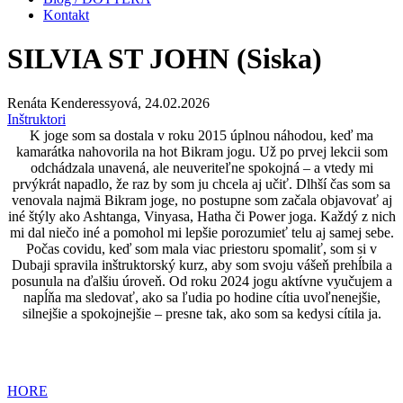
Kontakt
SILVIA ST JOHN (Siska)
Renáta Kenderessyová, 24.02.2026
Inštruktori
K joge som sa dostala v roku 2015 úplnou náhodou, keď ma
kamarátka nahovorila na hot Bikram jogu. Už po prvej lekcii som
odchádzala unavená, ale neuveriteľne spokojná – a vtedy mi
prvýkrát napadlo, že raz by som ju chcela aj učiť. Dlhší čas som sa
venovala najmä Bikram joge, no postupne som začala objavovať aj
iné štýly ako Ashtanga, Vinyasa, Hatha či Power joga. Každý z nich
mi dal niečo iné a pomohol mi lepšie porozumieť telu aj samej sebe.
Počas covidu, keď som mala viac priestoru spomaliť, som si v
Dubaji spravila inštruktorský kurz, aby som svoju vášeň prehĺbila a
posunula na ďalšiu úroveň. Od roku 2024 jogu aktívne vyučujem a
napĺňa ma sledovať, ako sa ľudia po hodine cítia uvoľnenejšie,
silnejšie a spokojnejšie – presne tak, ako som sa kedysi cítila ja.
HORE