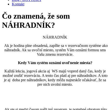
Kontakt
Čo znamená, že som
NÁHRADNÍK?
NÁHRADNÍK
Ak je hodina plne obsadená, zapíšte sa v rezervačnom systéme ako
náhradník. Ak sa uvoľní miesto, systém Vám oznámi formou sms
Vašu zmenu rezervácie.
Kedy Vám systém oznámi uvoľnenie miesta?
Každá lekcia, jogová akcia aj WS majú vopred daný čas, kedy je
možné zrušiť rezerváciu. A tento čas platí aj pre náhradníkov. A toto
je aj doba pre náhradníkov, kedy môžu najneskôr očakávať, že sa
pre nich uvolní miesto.
Ak ste si medzi časom našli iný program, je potrebné obratom túto