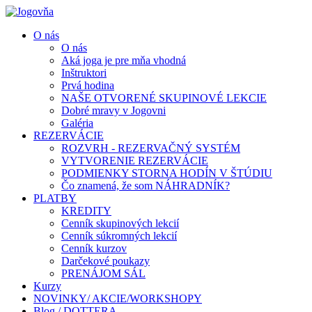
O nás
O nás
Aká joga je pre mňa vhodná
Inštruktori
Prvá hodina
NAŠE OTVORENÉ SKUPINOVÉ LEKCIE
Dobré mravy v Jogovni
Galéria
REZERVÁCIE
ROZVRH - REZERVAČNÝ SYSTÉM
VYTVORENIE REZERVÁCIE
PODMIENKY STORNA HODÍN V ŠTÚDIU
Čo znamená, že som NÁHRADNÍK?
PLATBY
KREDITY
Cenník skupinových lekcií
Cenník súkromných lekcií
Cenník kurzov
Darčekové poukazy
PRENÁJOM SÁL
Kurzy
NOVINKY/ AKCIE/WORKSHOPY
Blog / DOTTERA