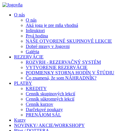
O nás
O nás
Aká joga je pre mňa vhodná
Inštruktori
Prvá hodina
NAŠE OTVORENÉ SKUPINOVÉ LEKCIE
Dobré mravy v Jogovni
Galéria
REZERVÁCIE
ROZVRH - REZERVAČNÝ SYSTÉM
VYTVORENIE REZERVÁCIE
PODMIENKY STORNA HODÍN V ŠTÚDIU
Čo znamená, že som NÁHRADNÍK?
PLATBY
KREDITY
Cenník skupinových lekcií
Cenník súkromných lekcií
Cenník kurzov
Darčekové poukazy
PRENÁJOM SÁL
Kurzy
NOVINKY/ AKCIE/WORKSHOPY
Blog / DOTTERA